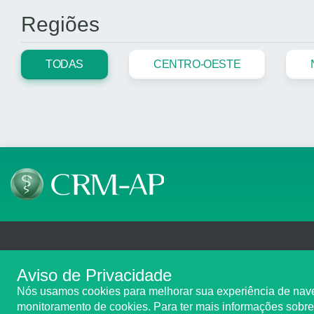
Regiões
TODAS
CENTRO-OESTE
Telefone: (96) 98427-4260
Email: registro@crmap.
Aviso de Privacidade
Av. Feliciano Coelho, n°. 1060, Trem, Macapá/AP - CEP: 68901-025
Nós usamos cookies para melhorar sua experiência de navega
Copyright 2026 CRM-AP. Todos os direitos reservados.
monitoramento de cookies. Para ter mais informações sobre