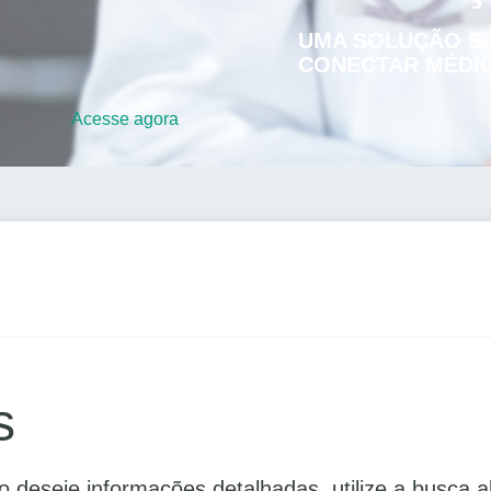
UMA SOLUÇÃO SI
CONECTAR MÉDIC
Acesse
agora
s
deseje informações detalhadas, utilize a busca a