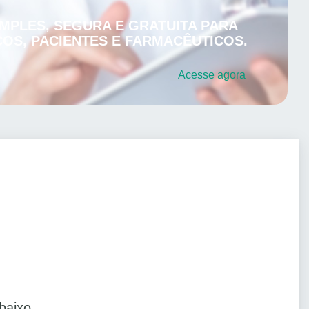
MPLES, SEGURA E GRATUITA PARA
OS, PACIENTES E FARMACÊUTICOS.
Acesse
agora
baixo.